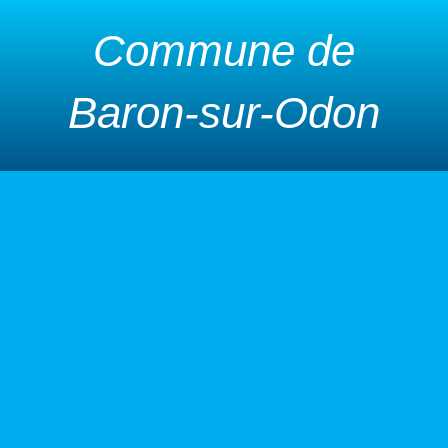
Commune de
Baron-sur-Odon
urbanisme
 déchets
s d’urbanisme