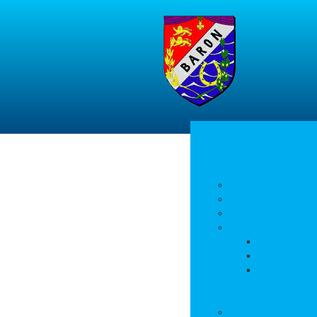
Accueil
La commune
Actualités
Découvrir le village
Histoire
Environnement et 
PLU
Gestion des
Autorisation
Vie municipale
L’équipe municipale