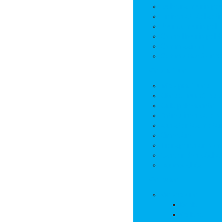
Bulletins municipa
Projets et réalisat
Journal municipal
Conseil Municipal 
Commissions
Communauté de 
Vie pratique
Infos pratiques
Sites et numéros u
Salle polyvalente
Entreprises de la
Assistantes mater
Cimetière
Transports en co
Gestion des déche
Les marchés
Vie locale
Vie scolaire
Ecole
Collège