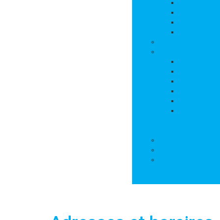
Cantine
Accueil péris
Transports s
APE
Associations
Culture et loisirs
Bibliothèque
Culte
Randonnées
Trail
Equipements 
Les marchés
Services
Salle polyvalente
Démarches adminis
Action sociale
Contact