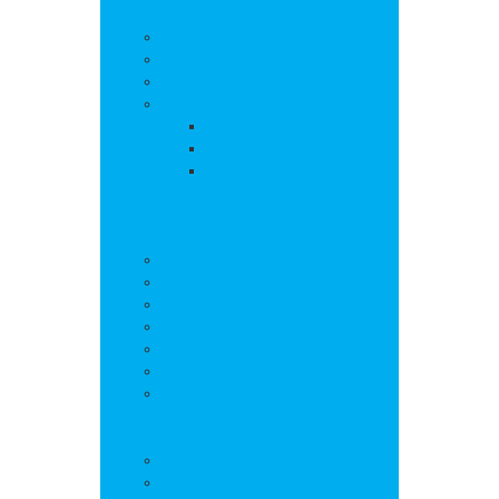
La commune
Actualités
Découvrir le village
Histoire
Environnement et urbanisme
PLU
Gestion des déchets
Autorisations
d’urbanisme
Vie municipale
L’équipe municipale
Bulletins municipaux
Projets et réalisations
Journal municipal
Conseil Municipal des Jeunes
Commissions
Communauté de communes
Vie pratique
Infos pratiques
Sites et numéros utiles