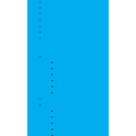
Salle polyvalente
Entreprises de la commune
Assistantes maternelles
Cimetière
Transports en commun
Gestion des déchets
Les marchés
Vie locale
Vie scolaire
Ecole
Collège
Cantine
Accueil périscolaire
Transports scolaires
APE
Associations
Culture et loisirs
Bibliothèque
Culte
Randonnées
Trail
Equipements sport et