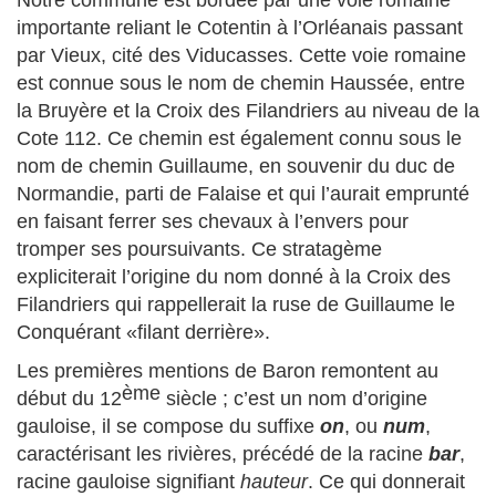
Notre commune est bordée par une voie romaine
importante reliant le Cotentin à l’Orléanais passant
par Vieux, cité des Viducasses. Cette voie romaine
est connue sous le nom de chemin Haussée, entre
la Bruyère et la Croix des Filandriers au niveau de la
Cote 112. Ce chemin est également connu sous le
nom de chemin Guillaume, en souvenir du duc de
Normandie, parti de Falaise et qui l’aurait emprunté
en faisant ferrer ses chevaux à l’envers pour
tromper ses poursuivants. Ce stratagème
expliciterait l’origine du nom donné à la Croix des
Filandriers qui rappellerait la ruse de Guillaume le
Conquérant «filant derrière».
Les premières mentions de Baron remontent au
ème
début du 12
siècle ; c’est un nom d’origine
gauloise, il se compose du suffixe
on
, ou
num
,
caractérisant les rivières, précédé de la racine
bar
,
racine gauloise signifiant
hauteur
. Ce qui donnerait