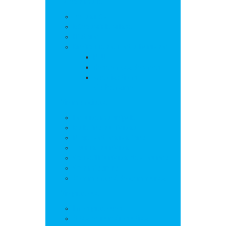
La commune
Actualités
Découvrir le village
Histoire
Environnement et urbanisme
PLU
Gestion des déchets
Autorisations
d’urbanisme
Vie municipale
L’équipe municipale
Bulletins municipaux
Projets et réalisations
Journal municipal
Conseil Municipal des Jeunes
Commissions
Communauté de communes
Vie pratique
Infos pratiques
Sites et numéros utiles