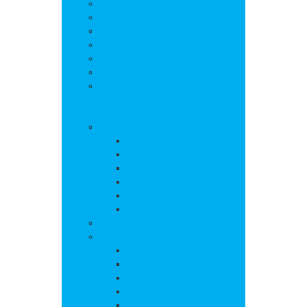
Salle polyvalente
Entreprises de la commune
Assistantes maternelles
Cimetière
Transports en commun
Gestion des déchets
Les marchés
Vie locale
Vie scolaire
Ecole
Collège
Cantine
Accueil périscolaire
Transports scolaires
APE
Associations
Culture et loisirs
Bibliothèque
Culte
Randonnées
Trail
Equipements sport et