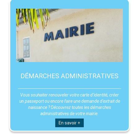
DÉMARCHES ADMINISTRATIVES
Vous souhaiter renouveler votre carte d’identité, créer
un passeport ou encore faire une demande d'extrait de
naissance ? Découvrez toutes les démarches
administratives de votre mairie.
En savoir +