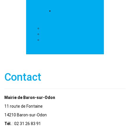
loisirs
Les marchés
Services
Salle polyvalente
Démarches administratives
Action sociale
Contact
Contact
Mairie de Baron-sur-Odon
11 route de Fontaine
14210 Baron-sur-Odon
Tél.
: 02 31 26 83 91