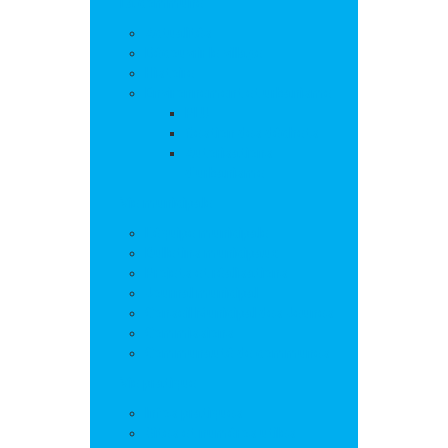
La commune
Actualités
Découvrir le village
Histoire
Environnement et urbanisme
PLU
Gestion des déchets
Autorisations
d’urbanisme
Vie municipale
L’équipe municipale
Bulletins municipaux
Projets et réalisations
Journal municipal
Conseil Municipal des Jeunes
Commissions
Communauté de communes
Vie pratique
Infos pratiques
Sites et numéros utiles