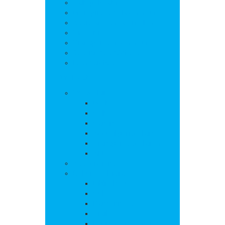
Salle polyvalente
Entreprises de la commune
Assistantes maternelles
Cimetière
Transports en commun
Gestion des déchets
Les marchés
Vie locale
Vie scolaire
Ecole
Collège
Cantine
Accueil périscolaire
Transports scolaires
APE
Associations
Culture et loisirs
Bibliothèque
Culte
Randonnées
Trail
Equipements sport et