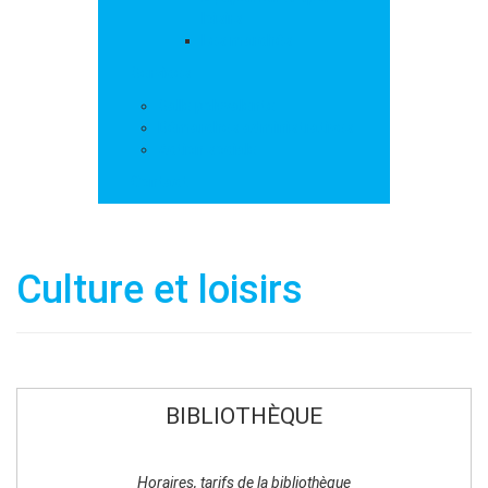
loisirs
Les marchés
Services
Salle polyvalente
Démarches administratives
Action sociale
Contact
Culture et loisirs
BIBLIOTHÈQUE
Horaires, tarifs de la bibliothèque