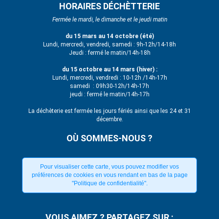
HORAIRES DÉCHÈTTERIE
Fermée le mardi, le dimanche et le jeudi matin
du 15 mars au 14 octobre (été)
Lundi, mercredi, vendredi, samedi : 9h-12h/14-18h
Jeudi : fermé le matin/14h-18h
du 15 octobre au 14 mars (hiver) :
Lundi, mercredi, vendredi : 10-12h /14h-17h
samedi : 09h30-12h/14h-17h
jeudi : fermé le matin/14h-17h
La déchèterie est fermée les jours fériés ainsi que les 24 et 31
décembre.
OÙ SOMMES-NOUS ?
Pour visualiser cette carte, vous pouvez modifier vos
préférences de cookies en vous rendant en bas de la page
"Politique de confidentialité".
VOUS AIMEZ ? PARTAGEZ SUR :