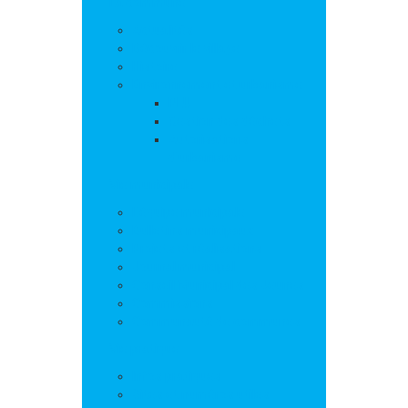
La commune
Actualités
Découvrir le village
Histoire
Environnement et urbanisme
PLU
Gestion des déchets
Autorisations
d’urbanisme
Vie municipale
L’équipe municipale
Bulletins municipaux
Projets et réalisations
Journal municipal
Conseil Municipal des Jeunes
Commissions
Communauté de communes
Vie pratique
Infos pratiques
Sites et numéros utiles