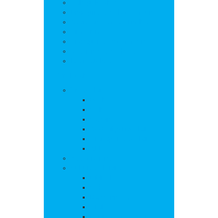
Salle polyvalente
Entreprises de la commune
Assistantes maternelles
Cimetière
Transports en commun
Gestion des déchets
Les marchés
Vie locale
Vie scolaire
Ecole
Collège
Cantine
Accueil périscolaire
Transports scolaires
APE
Associations
Culture et loisirs
Bibliothèque
Culte
Randonnées
Trail
Equipements sport et