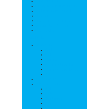
Salle polyvalente
Entreprises de la commune
Assistantes maternelles
Cimetière
Transports en commun
Gestion des déchets
Les marchés
Vie locale
Vie scolaire
Ecole
Collège
Cantine
Accueil périscolaire
Transports scolaires
APE
Associations
Culture et loisirs
Bibliothèque
Culte
Randonnées
Trail
Equipements sport et