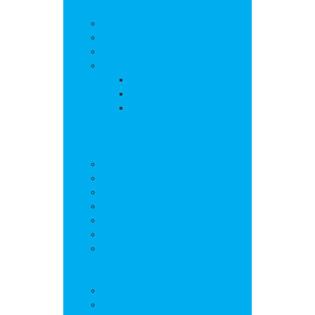
La commune
Actualités
Découvrir le village
Histoire
Environnement et urbanisme
PLU
Gestion des déchets
Autorisations
d’urbanisme
Vie municipale
L’équipe municipale
Bulletins municipaux
Projets et réalisations
Journal municipal
Conseil Municipal des Jeunes
Commissions
Communauté de communes
Vie pratique
Infos pratiques
Sites et numéros utiles