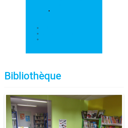
loisirs
Les marchés
Services
Salle polyvalente
Démarches administratives
Action sociale
Contact
Bibliothèque