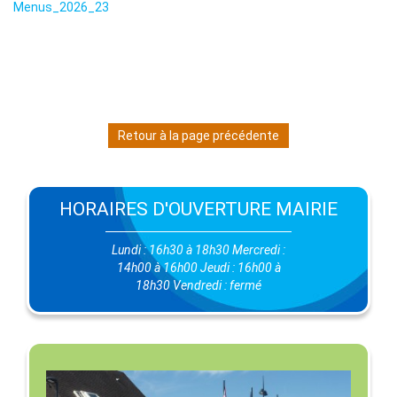
Menus_2026_23
Retour à la page précédente
HORAIRES D'OUVERTURE MAIRIE
Lundi : 16h30 à 18h30 Mercredi :
14h00 à 16h00 Jeudi : 16h00 à
18h30 Vendredi : fermé