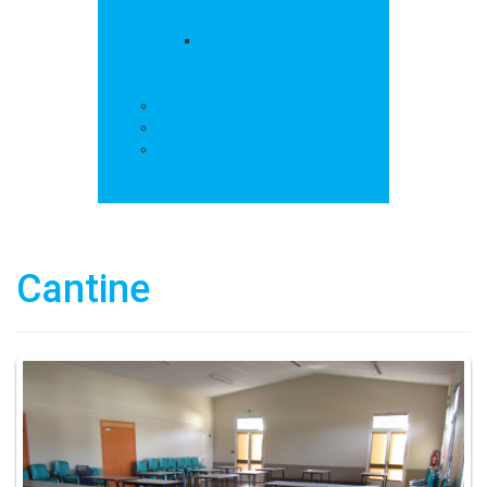
loisirs
Les marchés
Services
Salle polyvalente
Démarches administratives
Action sociale
Contact
Cantine