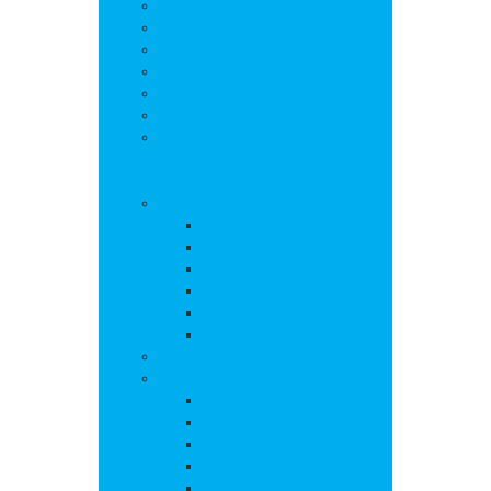
Salle polyvalente
Entreprises de la commune
Assistantes maternelles
Cimetière
Transports en commun
Gestion des déchets
Les marchés
Vie locale
Vie scolaire
Ecole
Collège
Cantine
Accueil périscolaire
Transports scolaires
APE
Associations
Culture et loisirs
Bibliothèque
Culte
Randonnées
Trail
Equipements sport et