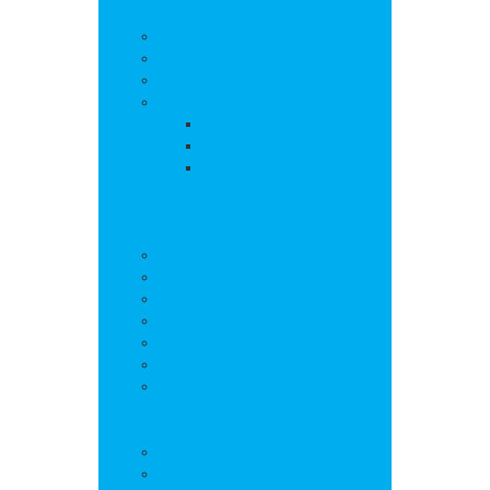
La commune
Actualités
Découvrir le village
Histoire
Environnement et urbanisme
PLU
Gestion des déchets
Autorisations
d’urbanisme
Vie municipale
L’équipe municipale
Bulletins municipaux
Projets et réalisations
Journal municipal
Conseil Municipal des Jeunes
Commissions
Communauté de communes
Vie pratique
Infos pratiques
Sites et numéros utiles