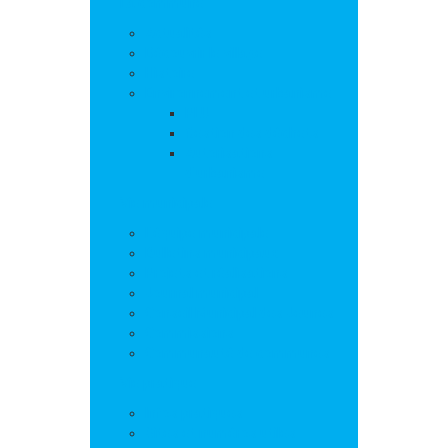
La commune
Actualités
Découvrir le village
Histoire
Environnement et urbanisme
PLU
Gestion des déchets
Autorisations
d’urbanisme
Vie municipale
L’équipe municipale
Bulletins municipaux
Projets et réalisations
Journal municipal
Conseil Municipal des Jeunes
Commissions
Communauté de communes
Vie pratique
Infos pratiques
Sites et numéros utiles