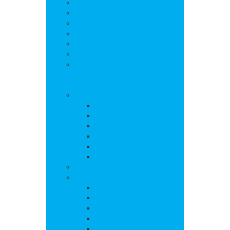
Salle polyvalente
Entreprises de la commune
Assistantes maternelles
Cimetière
Transports en commun
Gestion des déchets
Les marchés
Vie locale
Vie scolaire
Ecole
Collège
Cantine
Accueil périscolaire
Transports scolaires
APE
Associations
Culture et loisirs
Bibliothèque
Culte
Randonnées
Trail
Equipements sport et