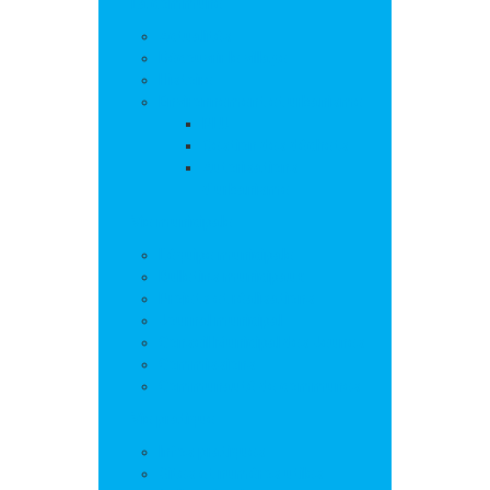
La commune
Actualités
Découvrir le village
Histoire
Environnement et urbanisme
PLU
Gestion des déchets
Autorisations
d’urbanisme
Vie municipale
L’équipe municipale
Bulletins municipaux
Projets et réalisations
Journal municipal
Conseil Municipal des Jeunes
Commissions
Communauté de communes
Vie pratique
Infos pratiques
Sites et numéros utiles