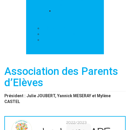
loisirs
Les marchés
Services
Salle polyvalente
Démarches administratives
Action sociale
Contact
Association des Parents
d’Elèves
Président : Julie JOUBERT, Yannick MESERAY et Mylène
CASTEL