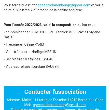
Pour toute question :
apeecolebaronbougy@gmail.com
et/ou la
boîte aux lettres APE proche de la cabine anglaise
Pour l’année 2022/2023, voici la composition du bureau :
- co-présidence : Julie JOUBERT, Yannick MESERAY et Mylène
CASTEL
- Trésorière : Céline PARIS
- Vice-trésorière : Nadège MESLIN
- Secrétaire : Mathilde LESSEAU
- Vice-secrétaire : Lorelaïe SAUGER.
Contacter l'association
Adresse : Mairie - 11 route de Fontaine 14210 Baron-sur-Odon
Mail :
apeecolebaronbougy@gmail.com
Pour toute autre information sur l'association, merci de