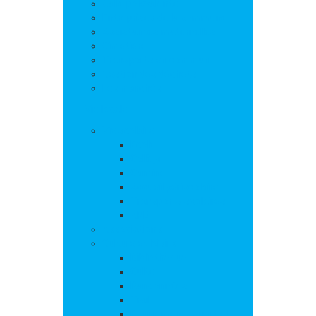
Salle polyvalente
Entreprises de la commune
Assistantes maternelles
Cimetière
Transports en commun
Gestion des déchets
Les marchés
Vie locale
Vie scolaire
Ecole
Collège
Cantine
Accueil périscolaire
Transports scolaires
APE
Associations
Culture et loisirs
Bibliothèque
Culte
Randonnées
Trail
Equipements sport et