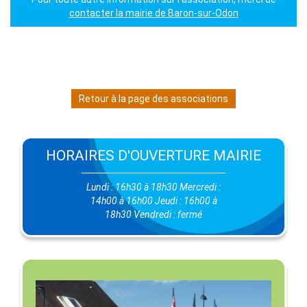
contacter la mairie de Baron-sur-Odon
Retour à la page des associations
HORAIRES D'OUVERTURE MAIRIE
Lundi : 16h30 à 18h30 Mercredi :
14h00 à 16h00 Jeudi : 16h00 à
18h30 Vendredi : fermé