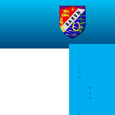
Accueil
La commune
Actualités
Découvrir le village
Histoire
Environnement et 
PLU
Gestion des
Autorisation
Vie municipale
L’équipe municipale