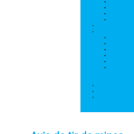
Cantine
Accueil péris
Transports s
APE
Associations
Culture et loisirs
Bibliothèque
Culte
Randonnées
Trail
Equipements 
Les marchés
Services
Salle polyvalente
Démarches adminis
Action sociale
Contact