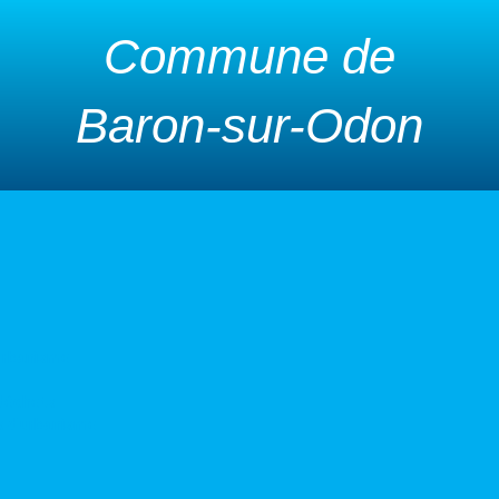
Commune de
Baron-sur-Odon
urbanisme
 déchets
s d’urbanisme