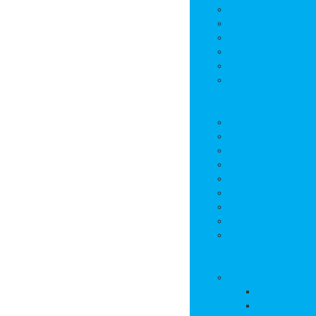
Bulletins municipa
Projets et réalisat
Journal municipal
Conseil Municipal 
Commissions
Communauté de 
Vie pratique
Infos pratiques
Sites et numéros u
Salle polyvalente
Entreprises de la
Assistantes mater
Cimetière
Transports en co
Gestion des déche
Les marchés
Vie locale
Vie scolaire
Ecole
Collège