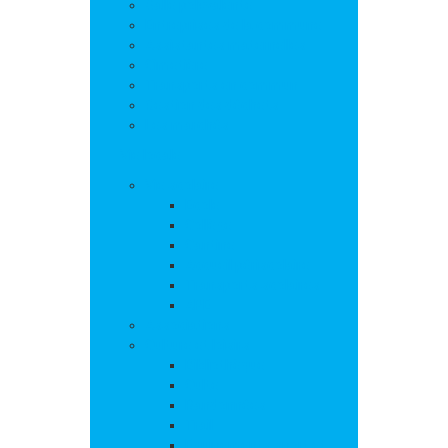
Salle polyvalente
Entreprises de la commune
Assistantes maternelles
Cimetière
Transports en commun
Gestion des déchets
Les marchés
Vie locale
Vie scolaire
Ecole
Collège
Cantine
Accueil périscolaire
Transports scolaires
APE
Associations
Culture et loisirs
Bibliothèque
Culte
Randonnées
Trail
Equipements sport et