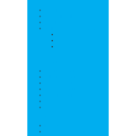
La commune
Actualités
Découvrir le village
Histoire
Environnement et urbanisme
PLU
Gestion des déchets
Autorisations
d’urbanisme
Vie municipale
L’équipe municipale
Bulletins municipaux
Projets et réalisations
Journal municipal
Conseil Municipal des Jeunes
Commissions
Communauté de communes
Vie pratique
Infos pratiques
Sites et numéros utiles