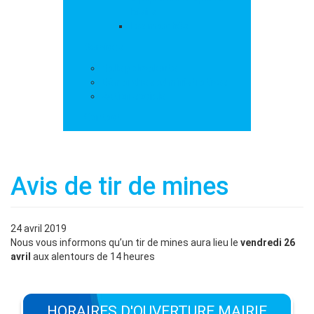
loisirs
Les marchés
Services
Salle polyvalente
Démarches administratives
Action sociale
Contact
Avis de tir de mines
24 avril 2019
Nous vous informons qu’un tir de mines aura lieu le
vendredi 26
avril
aux alentours de 14 heures
HORAIRES D'OUVERTURE MAIRIE