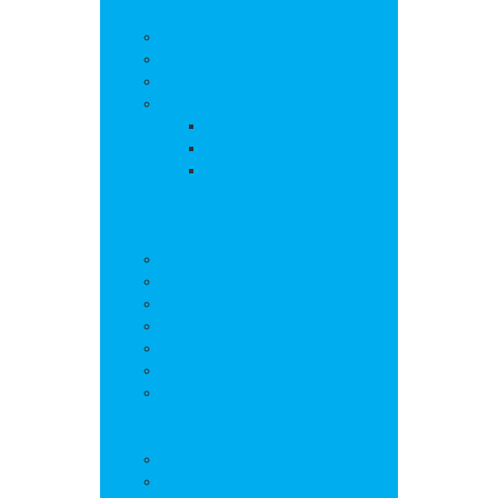
La commune
Actualités
Découvrir le village
Histoire
Environnement et urbanisme
PLU
Gestion des déchets
Autorisations
d’urbanisme
Vie municipale
L’équipe municipale
Bulletins municipaux
Projets et réalisations
Journal municipal
Conseil Municipal des Jeunes
Commissions
Communauté de communes
Vie pratique
Infos pratiques
Sites et numéros utiles