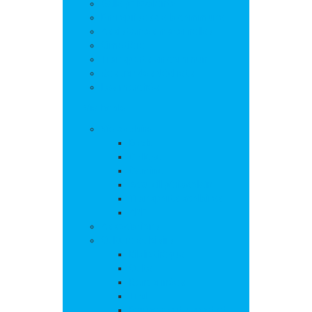
Salle polyvalente
Entreprises de la commune
Assistantes maternelles
Cimetière
Transports en commun
Gestion des déchets
Les marchés
Vie locale
Vie scolaire
Ecole
Collège
Cantine
Accueil périscolaire
Transports scolaires
APE
Associations
Culture et loisirs
Bibliothèque
Culte
Randonnées
Trail
Equipements sport et