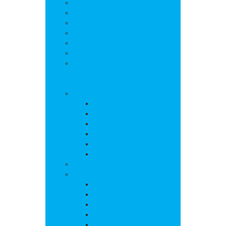
Salle polyvalente
Entreprises de la commune
Assistantes maternelles
Cimetière
Transports en commun
Gestion des déchets
Les marchés
Vie locale
Vie scolaire
Ecole
Collège
Cantine
Accueil périscolaire
Transports scolaires
APE
Associations
Culture et loisirs
Bibliothèque
Culte
Randonnées
Trail
Equipements sport et