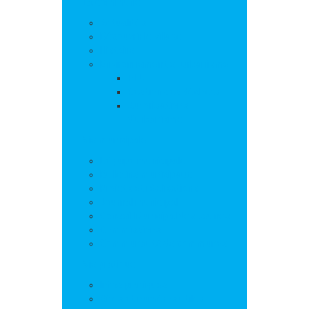
La commune
Actualités
Découvrir le village
Histoire
Environnement et urbanisme
PLU
Gestion des déchets
Autorisations
d’urbanisme
Vie municipale
L’équipe municipale
Bulletins municipaux
Projets et réalisations
Journal municipal
Conseil Municipal des Jeunes
Commissions
Communauté de communes
Vie pratique
Infos pratiques
Sites et numéros utiles