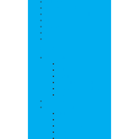
Salle polyvalente
Entreprises de la commune
Assistantes maternelles
Cimetière
Transports en commun
Gestion des déchets
Les marchés
Vie locale
Vie scolaire
Ecole
Collège
Cantine
Accueil périscolaire
Transports scolaires
APE
Associations
Culture et loisirs
Bibliothèque
Culte
Randonnées
Trail
Equipements sport et