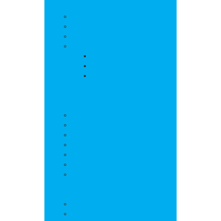
La commune
Actualités
Découvrir le village
Histoire
Environnement et urbanisme
PLU
Gestion des déchets
Autorisations
d’urbanisme
Vie municipale
L’équipe municipale
Bulletins municipaux
Projets et réalisations
Journal municipal
Conseil Municipal des Jeunes
Commissions
Communauté de communes
Vie pratique
Infos pratiques
Sites et numéros utiles