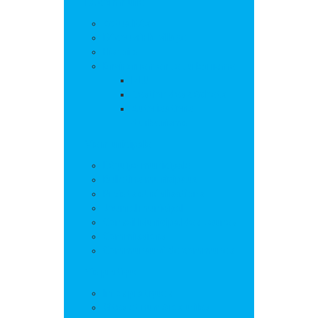
La commune
Actualités
Découvrir le village
Histoire
Environnement et urbanisme
PLU
Gestion des déchets
Autorisations
d’urbanisme
Vie municipale
L’équipe municipale
Bulletins municipaux
Projets et réalisations
Journal municipal
Conseil Municipal des Jeunes
Commissions
Communauté de communes
Vie pratique
Infos pratiques
Sites et numéros utiles