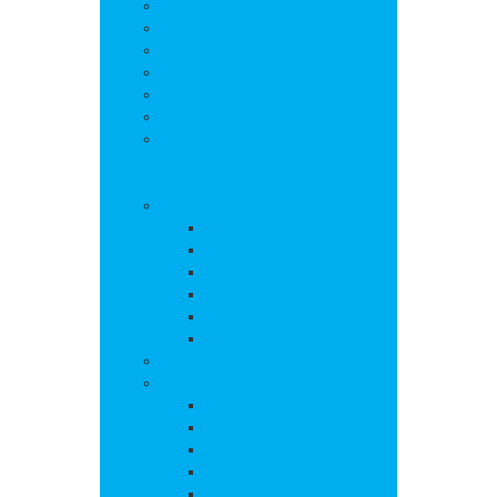
Salle polyvalente
Entreprises de la commune
Assistantes maternelles
Cimetière
Transports en commun
Gestion des déchets
Les marchés
Vie locale
Vie scolaire
Ecole
Collège
Cantine
Accueil périscolaire
Transports scolaires
APE
Associations
Culture et loisirs
Bibliothèque
Culte
Randonnées
Trail
Equipements sport et