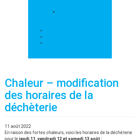
loisirs
Les marchés
Services
Salle polyvalente
Démarches administratives
Action sociale
Contact
Chaleur – modification
des horaires de la
déchèterie
11 août 2022
En raison des fortes chaleurs, voici les horaires de la déchèterie
pour le
jeudi 11, vendredi 12 et samedi 13 août :