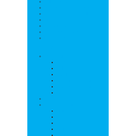
Salle polyvalente
Entreprises de la commune
Assistantes maternelles
Cimetière
Transports en commun
Gestion des déchets
Les marchés
Vie locale
Vie scolaire
Ecole
Collège
Cantine
Accueil périscolaire
Transports scolaires
APE
Associations
Culture et loisirs
Bibliothèque
Culte
Randonnées
Trail
Equipements sport et