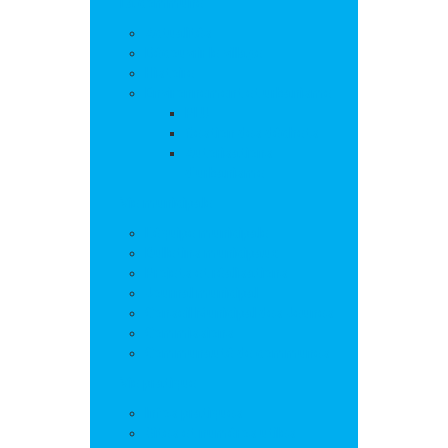
La commune
Actualités
Découvrir le village
Histoire
Environnement et urbanisme
PLU
Gestion des déchets
Autorisations
d’urbanisme
Vie municipale
L’équipe municipale
Bulletins municipaux
Projets et réalisations
Journal municipal
Conseil Municipal des Jeunes
Commissions
Communauté de communes
Vie pratique
Infos pratiques
Sites et numéros utiles