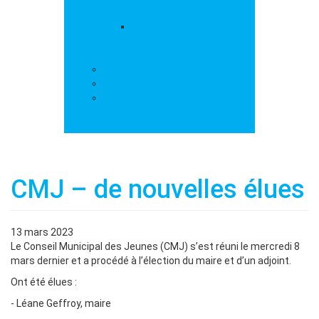
loisirs
Les marchés
Services
Salle polyvalente
Démarches administratives
Action sociale
Contact
CMJ – de nouvelles élues
13 mars 2023
Le Conseil Municipal des Jeunes (CMJ) s’est réuni le mercredi 8
mars dernier et a procédé à l’élection du maire et d’un adjoint.
Ont été élues :
- Léane Geffroy, maire