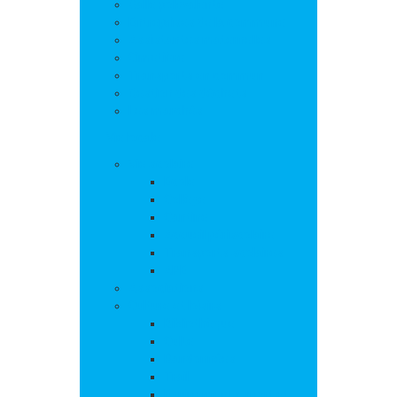
Salle polyvalente
Entreprises de la commune
Assistantes maternelles
Cimetière
Transports en commun
Gestion des déchets
Les marchés
Vie locale
Vie scolaire
Ecole
Collège
Cantine
Accueil périscolaire
Transports scolaires
APE
Associations
Culture et loisirs
Bibliothèque
Culte
Randonnées
Trail
Equipements sport et