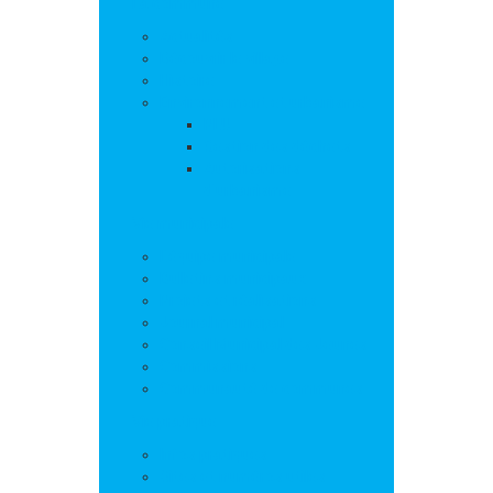
La commune
Actualités
Découvrir le village
Histoire
Environnement et urbanisme
PLU
Gestion des déchets
Autorisations
d’urbanisme
Vie municipale
L’équipe municipale
Bulletins municipaux
Projets et réalisations
Journal municipal
Conseil Municipal des Jeunes
Commissions
Communauté de communes
Vie pratique
Infos pratiques
Sites et numéros utiles