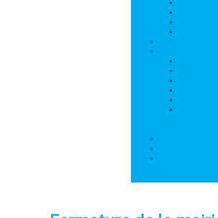
Cantine
Accueil péris
Transports s
APE
Associations
Culture et loisirs
Bibliothèque
Culte
Randonnées
Trail
Equipements 
Les marchés
Services
Salle polyvalente
Démarches adminis
Action sociale
Contact