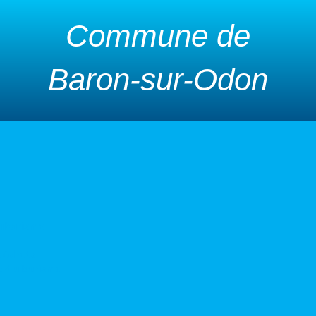
Commune de
Baron-sur-Odon
urbanisme
 déchets
s d’urbanisme