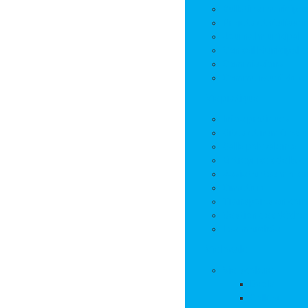
Bulletins municipa
Projets et réalisat
Journal municipal
Conseil Municipal 
Commissions
Communauté de 
Vie pratique
Infos pratiques
Sites et numéros u
Salle polyvalente
Entreprises de la
Assistantes mater
Cimetière
Transports en co
Gestion des déche
Les marchés
Vie locale
Vie scolaire
Ecole
Collège