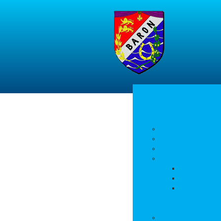
Accueil
La commune
Actualités
Découvrir le village
Histoire
Environnement et 
PLU
Gestion des
Autorisation
Vie municipale
L’équipe municipale