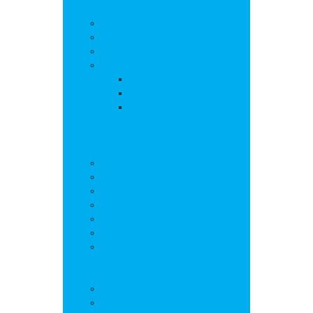
La commune
Actualités
Découvrir le village
Histoire
Environnement et urbanisme
PLU
Gestion des déchets
Autorisations
d’urbanisme
Vie municipale
L’équipe municipale
Bulletins municipaux
Projets et réalisations
Journal municipal
Conseil Municipal des Jeunes
Commissions
Communauté de communes
Vie pratique
Infos pratiques
Sites et numéros utiles