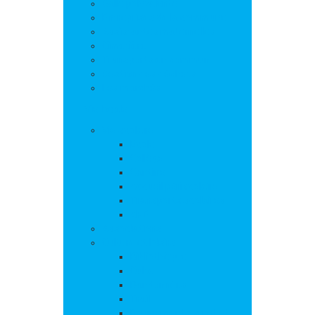
Salle polyvalente
Entreprises de la commune
Assistantes maternelles
Cimetière
Transports en commun
Gestion des déchets
Les marchés
Vie locale
Vie scolaire
Ecole
Collège
Cantine
Accueil périscolaire
Transports scolaires
APE
Associations
Culture et loisirs
Bibliothèque
Culte
Randonnées
Trail
Equipements sport et