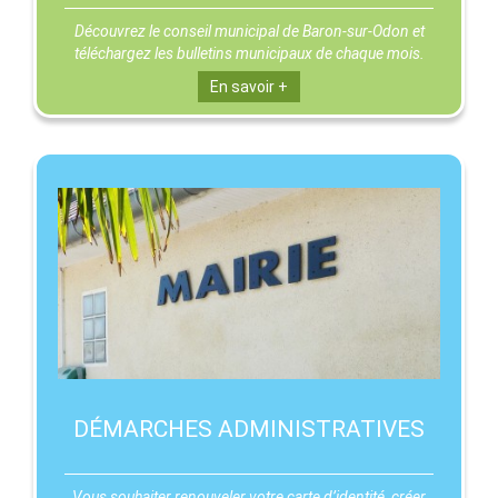
Découvrez le conseil municipal de Baron-sur-Odon et
téléchargez les bulletins municipaux de chaque mois.
En savoir +
DÉMARCHES ADMINISTRATIVES
Vous souhaiter renouveler votre carte d’identité, créer