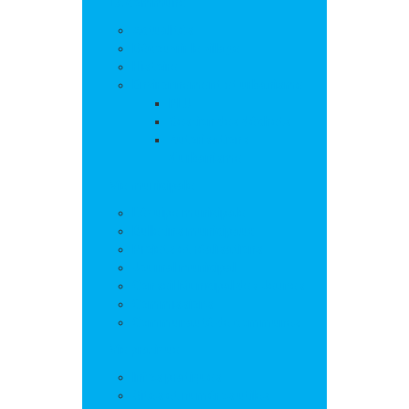
La commune
Actualités
Découvrir le village
Histoire
Environnement et urbanisme
PLU
Gestion des déchets
Autorisations
d’urbanisme
Vie municipale
L’équipe municipale
Bulletins municipaux
Projets et réalisations
Journal municipal
Conseil Municipal des Jeunes
Commissions
Communauté de communes
Vie pratique
Infos pratiques
Sites et numéros utiles