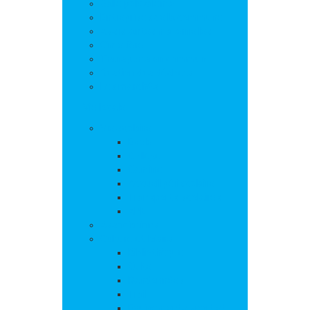
Salle polyvalente
Entreprises de la commune
Assistantes maternelles
Cimetière
Transports en commun
Gestion des déchets
Les marchés
Vie locale
Vie scolaire
Ecole
Collège
Cantine
Accueil périscolaire
Transports scolaires
APE
Associations
Culture et loisirs
Bibliothèque
Culte
Randonnées
Trail
Equipements sport et