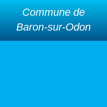
Commune de
Baron-sur-Odon
urbanisme
 déchets
s d’urbanisme