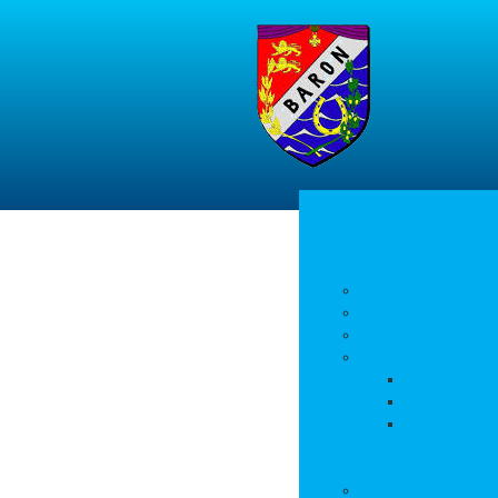
Accueil
La commune
Actualités
Découvrir le village
Histoire
Environnement et 
PLU
Gestion des
Autorisation
Vie municipale
L’équipe municipale