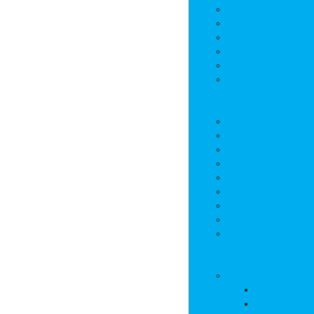
Bulletins municipa
Projets et réalisat
Journal municipal
Conseil Municipal 
Commissions
Communauté de 
Vie pratique
Infos pratiques
Sites et numéros u
Salle polyvalente
Entreprises de la
Assistantes mater
Cimetière
Transports en co
Gestion des déche
Les marchés
Vie locale
Vie scolaire
Ecole
Collège