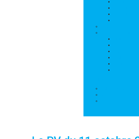
Cantine
Accueil péris
Transports s
APE
Associations
Culture et loisirs
Bibliothèque
Culte
Randonnées
Trail
Equipements 
Les marchés
Services
Salle polyvalente
Démarches adminis
Action sociale
Contact