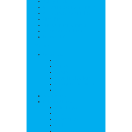
Salle polyvalente
Entreprises de la commune
Assistantes maternelles
Cimetière
Transports en commun
Gestion des déchets
Les marchés
Vie locale
Vie scolaire
Ecole
Collège
Cantine
Accueil périscolaire
Transports scolaires
APE
Associations
Culture et loisirs
Bibliothèque
Culte
Randonnées
Trail
Equipements sport et