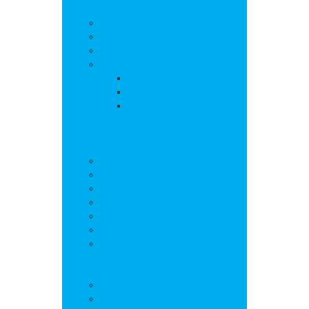
La commune
Actualités
Découvrir le village
Histoire
Environnement et urbanisme
PLU
Gestion des déchets
Autorisations
d’urbanisme
Vie municipale
L’équipe municipale
Bulletins municipaux
Projets et réalisations
Journal municipal
Conseil Municipal des Jeunes
Commissions
Communauté de communes
Vie pratique
Infos pratiques
Sites et numéros utiles