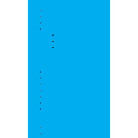
La commune
Actualités
Découvrir le village
Histoire
Environnement et urbanisme
PLU
Gestion des déchets
Autorisations
d’urbanisme
Vie municipale
L’équipe municipale
Bulletins municipaux
Projets et réalisations
Journal municipal
Conseil Municipal des Jeunes
Commissions
Communauté de communes
Vie pratique
Infos pratiques
Sites et numéros utiles