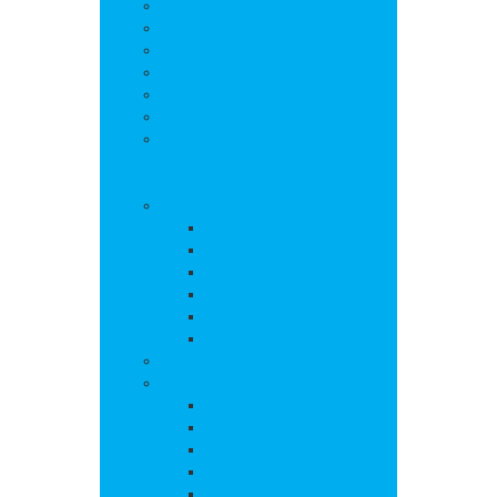
Salle polyvalente
Entreprises de la commune
Assistantes maternelles
Cimetière
Transports en commun
Gestion des déchets
Les marchés
Vie locale
Vie scolaire
Ecole
Collège
Cantine
Accueil périscolaire
Transports scolaires
APE
Associations
Culture et loisirs
Bibliothèque
Culte
Randonnées
Trail
Equipements sport et