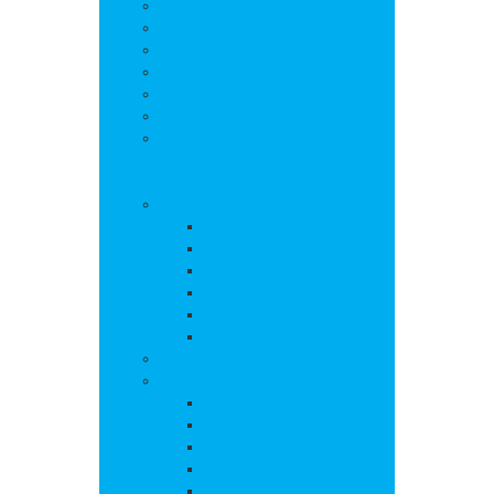
Salle polyvalente
Entreprises de la commune
Assistantes maternelles
Cimetière
Transports en commun
Gestion des déchets
Les marchés
Vie locale
Vie scolaire
Ecole
Collège
Cantine
Accueil périscolaire
Transports scolaires
APE
Associations
Culture et loisirs
Bibliothèque
Culte
Randonnées
Trail
Equipements sport et