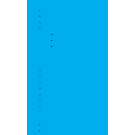
La commune
Actualités
Découvrir le village
Histoire
Environnement et urbanisme
PLU
Gestion des déchets
Autorisations
d’urbanisme
Vie municipale
L’équipe municipale
Bulletins municipaux
Projets et réalisations
Journal municipal
Conseil Municipal des Jeunes
Commissions
Communauté de communes
Vie pratique
Infos pratiques
Sites et numéros utiles