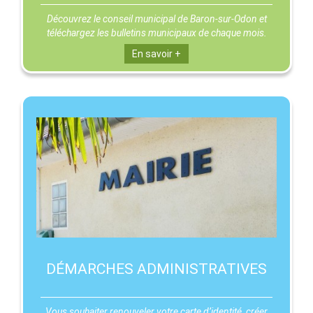
Découvrez le conseil municipal de Baron-sur-Odon et
téléchargez les bulletins municipaux de chaque mois.
En savoir +
DÉMARCHES ADMINISTRATIVES
Vous souhaiter renouveler votre carte d’identité, créer