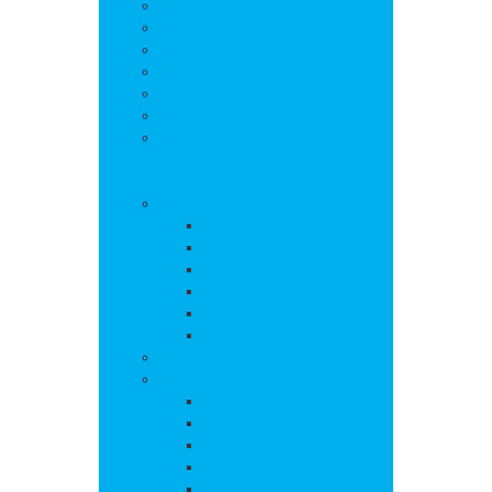
Salle polyvalente
Entreprises de la commune
Assistantes maternelles
Cimetière
Transports en commun
Gestion des déchets
Les marchés
Vie locale
Vie scolaire
Ecole
Collège
Cantine
Accueil périscolaire
Transports scolaires
APE
Associations
Culture et loisirs
Bibliothèque
Culte
Randonnées
Trail
Equipements sport et