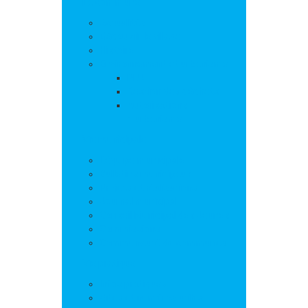
La commune
Actualités
Découvrir le village
Histoire
Environnement et urbanisme
PLU
Gestion des déchets
Autorisations
d’urbanisme
Vie municipale
L’équipe municipale
Bulletins municipaux
Projets et réalisations
Journal municipal
Conseil Municipal des Jeunes
Commissions
Communauté de communes
Vie pratique
Infos pratiques
Sites et numéros utiles