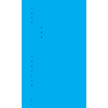
La commune
Actualités
Découvrir le village
Histoire
Environnement et urbanisme
PLU
Gestion des déchets
Autorisations
d’urbanisme
Vie municipale
L’équipe municipale
Bulletins municipaux
Projets et réalisations
Journal municipal
Conseil Municipal des Jeunes
Commissions
Communauté de communes
Vie pratique
Infos pratiques
Sites et numéros utiles