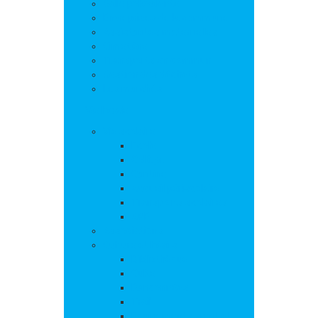
Salle polyvalente
Entreprises de la commune
Assistantes maternelles
Cimetière
Transports en commun
Gestion des déchets
Les marchés
Vie locale
Vie scolaire
Ecole
Collège
Cantine
Accueil périscolaire
Transports scolaires
APE
Associations
Culture et loisirs
Bibliothèque
Culte
Randonnées
Trail
Equipements sport et