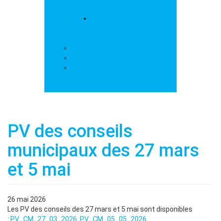
loisirs
Les marchés
Services
Salle polyvalente
Démarches administratives
Action sociale
Contact
PV des conseils
municipaux des 27 mars
et 5 mai
26 mai 2026
Les PV des conseils des 27 mars et 5 mai sont disponibles
:
PV_CM_27_03_2026
PV_CM_05_05_2026