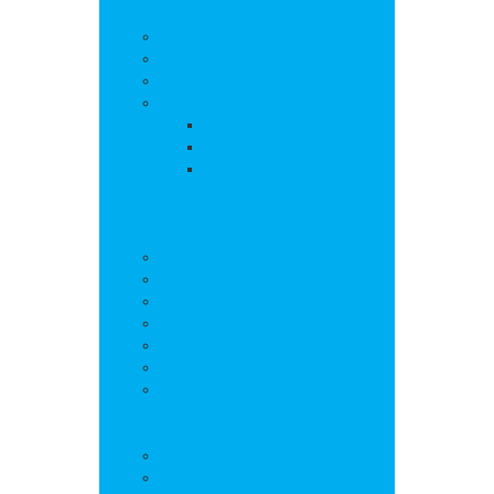
La commune
Actualités
Découvrir le village
Histoire
Environnement et urbanisme
PLU
Gestion des déchets
Autorisations
d’urbanisme
Vie municipale
L’équipe municipale
Bulletins municipaux
Projets et réalisations
Journal municipal
Conseil Municipal des Jeunes
Commissions
Communauté de communes
Vie pratique
Infos pratiques
Sites et numéros utiles