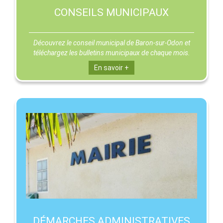
CONSEILS MUNICIPAUX
Découvrez le conseil municipal de Baron-sur-Odon et
téléchargez les bulletins municipaux de chaque mois.
En savoir +
DÉMARCHES ADMINISTRATIVES