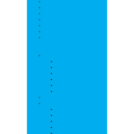
Salle polyvalente
Entreprises de la commune
Assistantes maternelles
Cimetière
Transports en commun
Gestion des déchets
Les marchés
Vie locale
Vie scolaire
Ecole
Collège
Cantine
Accueil périscolaire
Transports scolaires
APE
Associations
Culture et loisirs
Bibliothèque
Culte
Randonnées
Trail
Equipements sport et