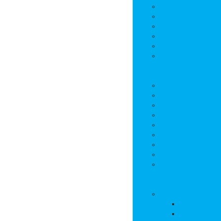
Bulletins municipa
Projets et réalisat
Journal municipal
Conseil Municipal 
Commissions
Communauté de 
Vie pratique
Infos pratiques
Sites et numéros u
Salle polyvalente
Entreprises de la
Assistantes mater
Cimetière
Transports en co
Gestion des déche
Les marchés
Vie locale
Vie scolaire
Ecole
Collège