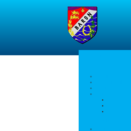
Accueil
La commune
Actualités
Découvrir le village
Histoire
Environnement et 
PLU
Gestion des
Autorisation
Vie municipale
L’équipe municipale