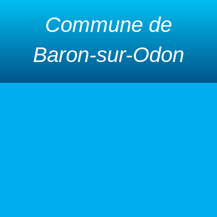
Commune de
Baron-sur-Odon
urbanisme
 déchets
s d’urbanisme