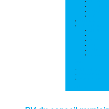
Cantine
Accueil péris
Transports s
APE
Associations
Culture et loisirs
Bibliothèque
Culte
Randonnées
Trail
Equipements 
Les marchés
Services
Salle polyvalente
Démarches adminis
Action sociale
Contact