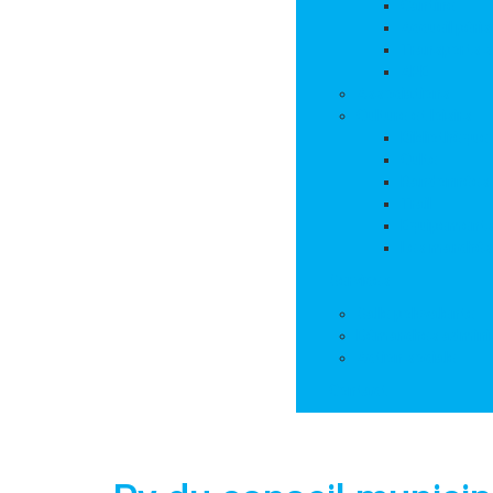
Cantine
Accueil péris
Transports s
APE
Associations
Culture et loisirs
Bibliothèque
Culte
Randonnées
Trail
Equipements 
Les marchés
Services
Salle polyvalente
Démarches adminis
Action sociale
Contact