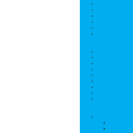
Bulletins municipa
Projets et réalisat
Journal municipal
Conseil Municipal 
Commissions
Communauté de 
Vie pratique
Infos pratiques
Sites et numéros u
Salle polyvalente
Entreprises de la
Assistantes mater
Cimetière
Transports en co
Gestion des déche
Les marchés
Vie locale
Vie scolaire
Ecole
Collège