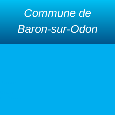
Commune de
Baron-sur-Odon
urbanisme
 déchets
s d’urbanisme