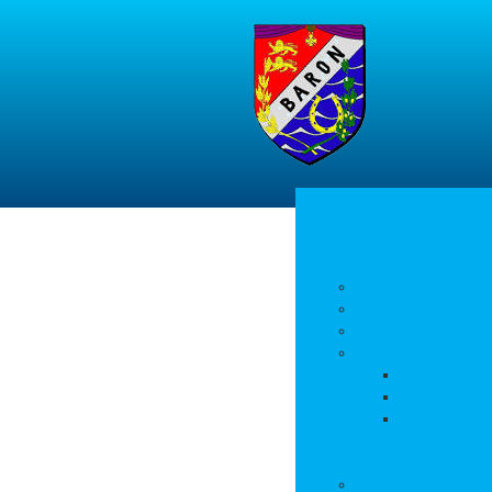
Accueil
La commune
Actualités
Découvrir le village
Histoire
Environnement et 
PLU
Gestion des
Autorisation
Vie municipale
L’équipe municipale