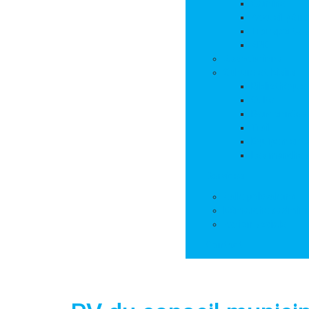
Cantine
Accueil péris
Transports s
APE
Associations
Culture et loisirs
Bibliothèque
Culte
Randonnées
Trail
Equipements 
Les marchés
Services
Salle polyvalente
Démarches adminis
Action sociale
Contact