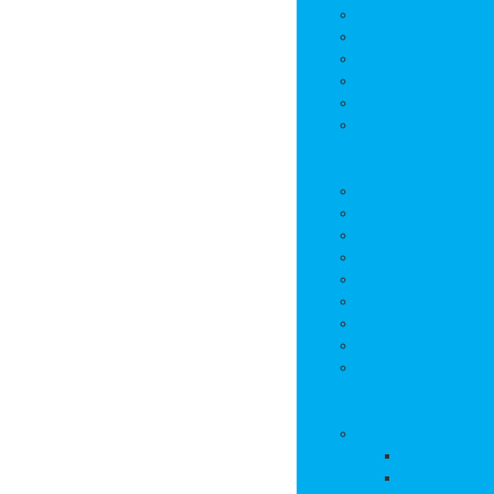
Bulletins municipa
Projets et réalisat
Journal municipal
Conseil Municipal 
Commissions
Communauté de 
Vie pratique
Infos pratiques
Sites et numéros u
Salle polyvalente
Entreprises de la
Assistantes mater
Cimetière
Transports en co
Gestion des déche
Les marchés
Vie locale
Vie scolaire
Ecole
Collège