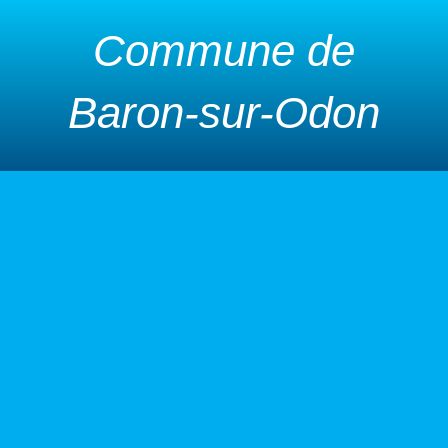
Commune de
Baron-sur-Odon
urbanisme
 déchets
s d’urbanisme