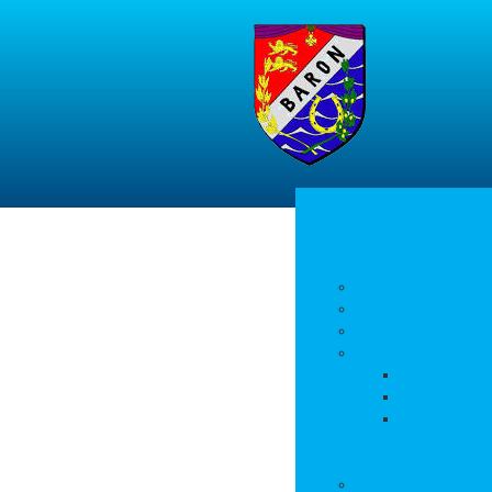
Accueil
La commune
Actualités
Découvrir le village
Histoire
Environnement et 
PLU
Gestion des
Autorisation
Vie municipale
L’équipe municipale