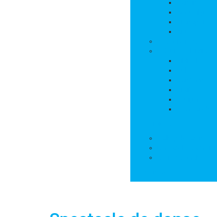
Cantine
Accueil péris
Transports s
APE
Associations
Culture et loisirs
Bibliothèque
Culte
Randonnées
Trail
Equipements 
Les marchés
Services
Salle polyvalente
Démarches adminis
Action sociale
Contact