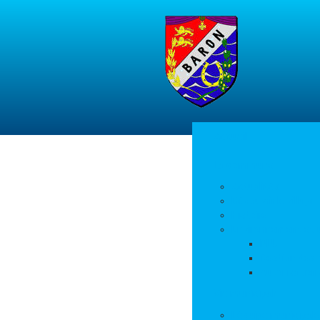
Accueil
La commune
Actualités
Découvrir le village
Histoire
Environnement et 
PLU
Gestion des
Autorisation
Vie municipale
L’équipe municipale