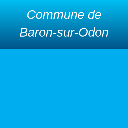
Commune de
Baron-sur-Odon
urbanisme
 déchets
s d’urbanisme