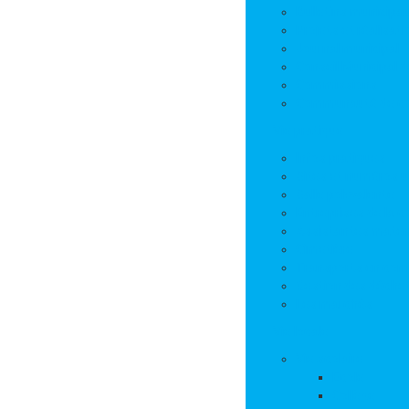
Bulletins municipa
Projets et réalisat
Journal municipal
Conseil Municipal 
Commissions
Communauté de 
Vie pratique
Infos pratiques
Sites et numéros u
Salle polyvalente
Entreprises de la
Assistantes mater
Cimetière
Transports en co
Gestion des déche
Les marchés
Vie locale
Vie scolaire
Ecole
Collège