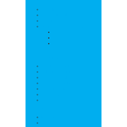
La commune
Actualités
Découvrir le village
Histoire
Environnement et urbanisme
PLU
Gestion des déchets
Autorisations
d’urbanisme
Vie municipale
L’équipe municipale
Bulletins municipaux
Projets et réalisations
Journal municipal
Conseil Municipal des Jeunes
Commissions
Communauté de communes
Vie pratique
Infos pratiques
Sites et numéros utiles