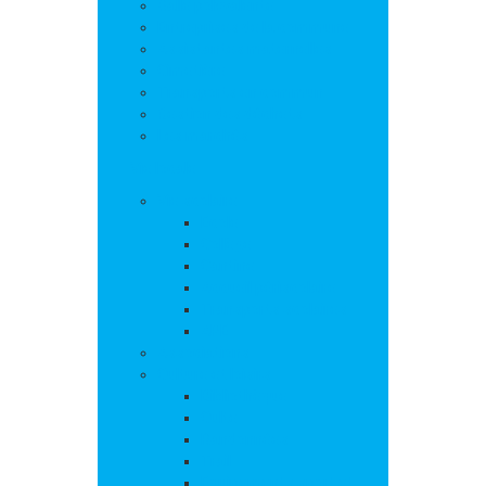
Salle polyvalente
Entreprises de la commune
Assistantes maternelles
Cimetière
Transports en commun
Gestion des déchets
Les marchés
Vie locale
Vie scolaire
Ecole
Collège
Cantine
Accueil périscolaire
Transports scolaires
APE
Associations
Culture et loisirs
Bibliothèque
Culte
Randonnées
Trail
Equipements sport et