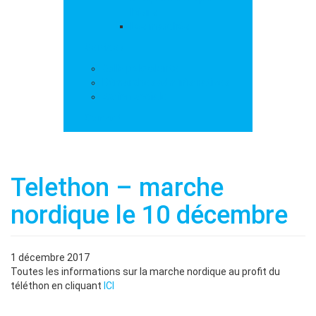
loisirs
Les marchés
Services
Salle polyvalente
Démarches administratives
Action sociale
Contact
Telethon – marche
nordique le 10 décembre
1 décembre 2017
Toutes les informations sur la marche nordique au profit du
téléthon en cliquant
ICI