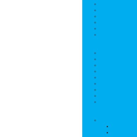
Bulletins municipa
Projets et réalisat
Journal municipal
Conseil Municipal 
Commissions
Communauté de 
Vie pratique
Infos pratiques
Sites et numéros u
Salle polyvalente
Entreprises de la
Assistantes mater
Cimetière
Transports en co
Gestion des déche
Les marchés
Vie locale
Vie scolaire
Ecole
Collège