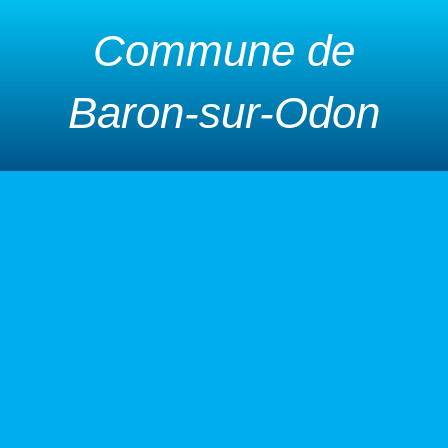
Commune de
Baron-sur-Odon
urbanisme
 déchets
s d’urbanisme