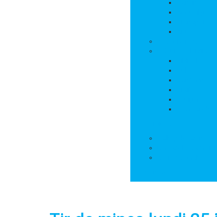
Cantine
Accueil péris
Transports s
APE
Associations
Culture et loisirs
Bibliothèque
Culte
Randonnées
Trail
Equipements 
Les marchés
Services
Salle polyvalente
Démarches adminis
Action sociale
Contact