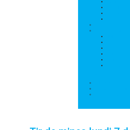
Cantine
Accueil péris
Transports s
APE
Associations
Culture et loisirs
Bibliothèque
Culte
Randonnées
Trail
Equipements 
Les marchés
Services
Salle polyvalente
Démarches adminis
Action sociale
Contact