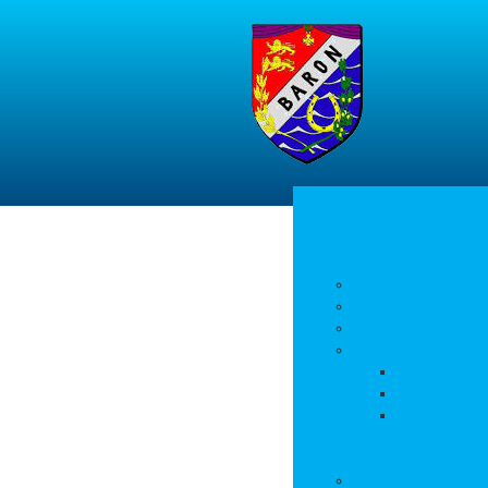
Accueil
La commune
Actualités
Découvrir le village
Histoire
Environnement et 
PLU
Gestion des
Autorisation
Vie municipale
L’équipe municipale