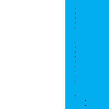
Bulletins municipa
Projets et réalisat
Journal municipal
Conseil Municipal 
Commissions
Communauté de 
Vie pratique
Infos pratiques
Sites et numéros u
Salle polyvalente
Entreprises de la
Assistantes mater
Cimetière
Transports en co
Gestion des déche
Les marchés
Vie locale
Vie scolaire
Ecole
Collège