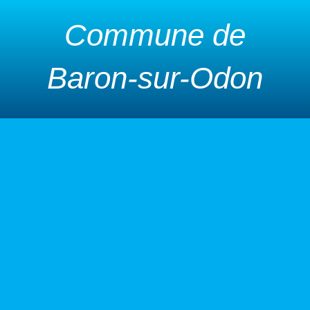
Commune de
Baron-sur-Odon
urbanisme
 déchets
s d’urbanisme