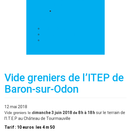
loisirs
Les marchés
Services
Salle polyvalente
Démarches administratives
Action sociale
Contact
Vide greniers de l’ITEP de
Baron-sur-Odon
12 mai 2018
imanche 3 juin 2018
8 h à 18 h
sur le t
errain de
Vide greniers le
d
de
l’I.T.E.P au Château de Tourmauville
Tarif : 10 euros les 4 m 50