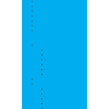
Salle polyvalente
Entreprises de la commune
Assistantes maternelles
Cimetière
Transports en commun
Gestion des déchets
Les marchés
Vie locale
Vie scolaire
Ecole
Collège
Cantine
Accueil périscolaire
Transports scolaires
APE
Associations
Culture et loisirs
Bibliothèque
Culte
Randonnées
Trail
Equipements sport et