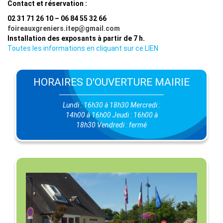
Contact et réservation :
02 31 71 26 10
–
06 84 55 32 66
foireauxgreniers.itep@gmail.com
Installation des exposants à partir de 7 h.
Toutes les informations en cliquant sur ce LIEN
HORAIRES D'OUVERTURE MAIRIE
Lundi : 16h30 à 18h30 Mercredi :
14h00 à 16h00 Jeudi : 16h00 à
18h30 Vendredi : fermé