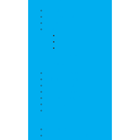
La commune
Actualités
Découvrir le village
Histoire
Environnement et urbanisme
PLU
Gestion des déchets
Autorisations
d’urbanisme
Vie municipale
L’équipe municipale
Bulletins municipaux
Projets et réalisations
Journal municipal
Conseil Municipal des Jeunes
Commissions
Communauté de communes
Vie pratique
Infos pratiques
Sites et numéros utiles