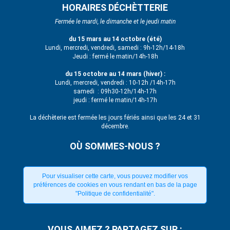
HORAIRES DÉCHÈTTERIE
Fermée le mardi, le dimanche et le jeudi matin
du 15 mars au 14 octobre (été)
Lundi, mercredi, vendredi, samedi : 9h-12h/14-18h
Jeudi : fermé le matin/14h-18h
du 15 octobre au 14 mars (hiver) :
Lundi, mercredi, vendredi : 10-12h /14h-17h
samedi : 09h30-12h/14h-17h
jeudi : fermé le matin/14h-17h
La déchèterie est fermée les jours fériés ainsi que les 24 et 31
décembre.
OÙ SOMMES-NOUS ?
Pour visualiser cette carte, vous pouvez modifier vos
préférences de cookies en vous rendant en bas de la page
"Politique de confidentialité".
VOUS AIMEZ ? PARTAGEZ SUR :