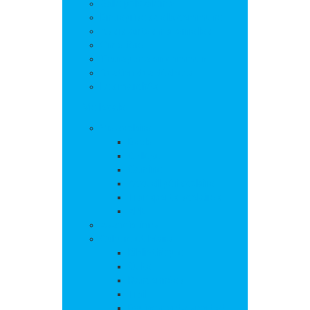
Salle polyvalente
Entreprises de la commune
Assistantes maternelles
Cimetière
Transports en commun
Gestion des déchets
Les marchés
Vie locale
Vie scolaire
Ecole
Collège
Cantine
Accueil périscolaire
Transports scolaires
APE
Associations
Culture et loisirs
Bibliothèque
Culte
Randonnées
Trail
Equipements sport et