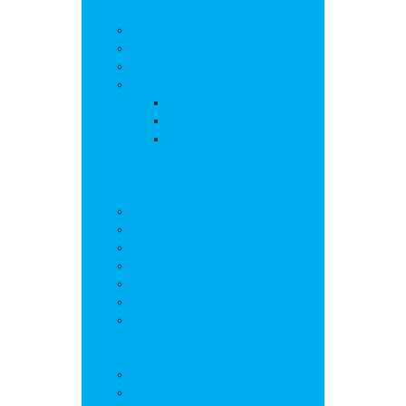
La commune
Actualités
Découvrir le village
Histoire
Environnement et urbanisme
PLU
Gestion des déchets
Autorisations
d’urbanisme
Vie municipale
L’équipe municipale
Bulletins municipaux
Projets et réalisations
Journal municipal
Conseil Municipal des Jeunes
Commissions
Communauté de communes
Vie pratique
Infos pratiques
Sites et numéros utiles