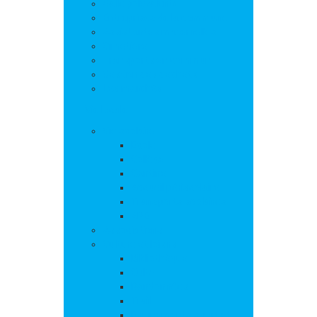
Salle polyvalente
Entreprises de la commune
Assistantes maternelles
Cimetière
Transports en commun
Gestion des déchets
Les marchés
Vie locale
Vie scolaire
Ecole
Collège
Cantine
Accueil périscolaire
Transports scolaires
APE
Associations
Culture et loisirs
Bibliothèque
Culte
Randonnées
Trail
Equipements sport et