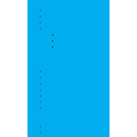
La commune
Actualités
Découvrir le village
Histoire
Environnement et urbanisme
PLU
Gestion des déchets
Autorisations
d’urbanisme
Vie municipale
L’équipe municipale
Bulletins municipaux
Projets et réalisations
Journal municipal
Conseil Municipal des Jeunes
Commissions
Communauté de communes
Vie pratique
Infos pratiques
Sites et numéros utiles