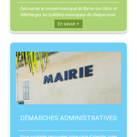
Découvrez le conseil municipal de Baron-sur-Odon et
téléchargez les bulletins municipaux de chaque mois.
En savoir +
DÉMARCHES ADMINISTRATIVES
Vous souhaiter renouveler votre carte d’identité, créer